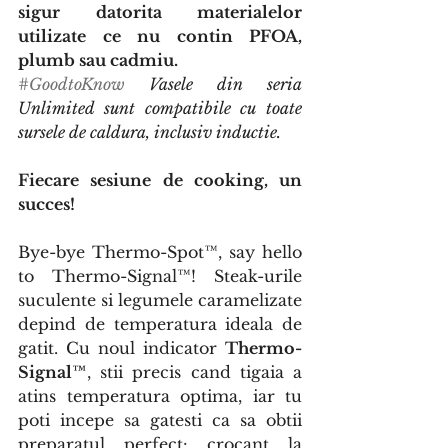
sigur datorita materialelor 
utilizate ce nu contin PFOA, 
plumb sau cadmiu.
#GoodtoKnow
 Vasele din seria 
Unlimited sunt compatibile cu toate 
sursele de caldura, inclusiv inductie.
Fiecare sesiune de cooking, un 
succes!
Bye-bye Thermo-Spot™, say hello 
to Thermo-Signal™! Steak-urile 
suculente si legumele caramelizate 
depind de temperatura ideala de 
gatit. Cu noul indicator 
Thermo-
Signal™
, stii precis cand tigaia a 
atins temperatura optima, iar tu 
poti incepe sa gatesti ca sa obtii 
preparatul perfect: crocant la 