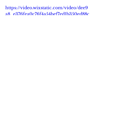
https://video.wixstatic.com/video/dee9
a8_e376fea0c76f4a54bef7ed1b350ed88c
/1080p/mp4/file.mp4
Tefal
Tefal G6
Tefal Unlimited
Food Frienza
See All
Recent Posts