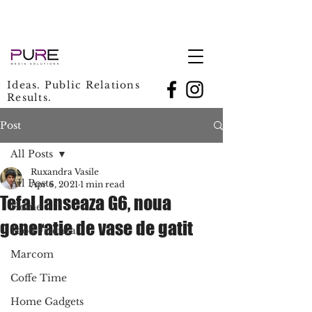
Ideas. Public Relations
Results.
Post
All Posts
Ruxandra Vasile
All Posts
Apr 6, 2021
1 min read
Tefal lanseaza G6, noua
Home
generatie de vase de gatit
Food Frienza
Marcom
Coffe Time
Home Gadgets