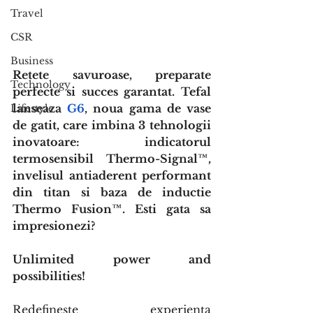
Travel
CSR
Business
Retete savuroase, preparate 
Technology
perfecte si succes garantat. Tefal 
lanseaza 
G6
, noua gama de vase 
Lifestyle
de gatit, care imbina 3 tehnologii 
inovatoare: indicatorul 
termosensibil Thermo-Signal™, 
invelisul antiaderent performant 
din titan si baza de inductie 
Thermo Fusion™. Esti gata sa 
impresionezi?
Unlimited power and 
possibilities! 
Redefineste experienta 