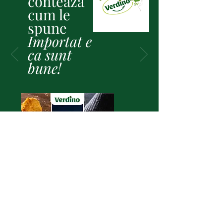
conteaza
cum le
spune
Importat e
ca sunt
bune!