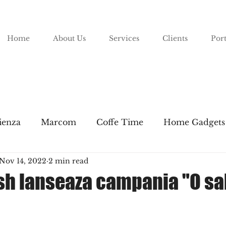
Home
About Us
Services
Clients
Port
ienza
Marcom
Coffe Time
Home Gadgets
Nov 14, 2022
2 min read
Lifestyle
esh lanseaza campania "O sa