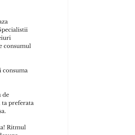
aza 
pecialistii 
iuri 
te consumul 
i consuma 
u de 
 ta preferata 
sa.
a! Ritmul 