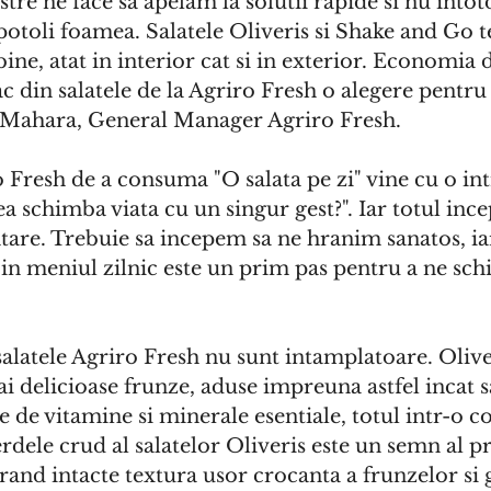
astre ne face sa apelam la solutii rapide si nu into
potoli foamea. Salatele Oliveris si Shake and Go te
i bine, atat in interior cat si in exterior. Economia 
ac din salatele de la Agriro Fresh o alegere pentru 
 Mahara, General Manager Agriro Fresh.
 Fresh de a consuma "O salata pe zi" vine cu o in
tea schimba viata cu un singur gest?". Iar totul ince
tare. Trebuie sa incepem sa ne hranim sanatos, iar
 in meniul zilnic este un prim pas pentru a ne sch
alatele Agriro Fresh nu sunt intamplatoare. Oliv
i delicioase frunze, aduse impreuna astfel incat s
 de vitamine si minerale esentiale, totul intr-o c
erdele crud al salatelor Oliveris este un semn al p
rand intacte textura usor crocanta a frunzelor si g