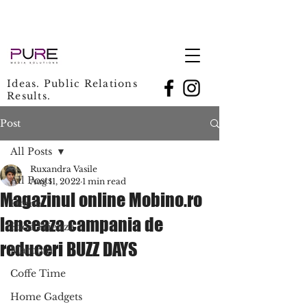
Ideas. Public Relations
Results.
Post
All Posts
Ruxandra Vasile
All Posts
Aug 11, 2022
1 min read
Magazinul online Mobino.ro
Home
lanseaza campania de
Food Frienza
reduceri BUZZ DAYS
Marcom
Coffe Time
Home Gadgets