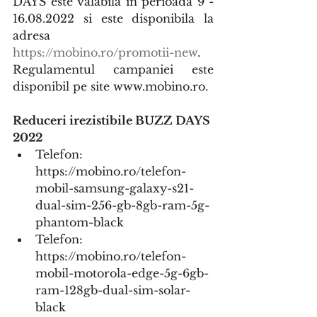
DAYS este valabila in perioada 9 - 
16.08.2022 si este disponibila la 
adresa 
https://mobino.ro/promotii-new
. 
Regulamentul campaniei este 
disponibil pe site www.mobino.ro.
Reduceri irezistibile BUZZ DAYS 
2022
Telefon:      
https://mobino.ro/telefon-
mobil-samsung-galaxy-s21-
dual-sim-256-gb-8gb-ram-5g-
phantom-black
Telefon: 
https://mobino.ro/telefon-
mobil-motorola-edge-5g-6gb-
ram-128gb-dual-sim-solar-
black