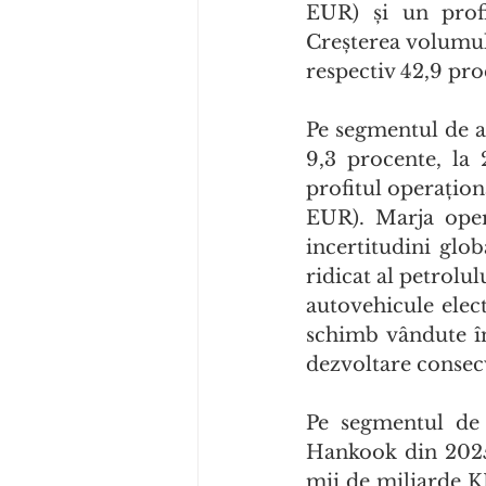
EUR) și un prof
Creșterea volumulu
respectiv 42,9 pro
Pe segmentul de a
9,3 procente, la 
profitul operațion
EUR). Marja opera
incertitudini glo
ridicat al petrolul
autovehicule elec
schimb vândute în
dezvoltare consecv
Pe segmentul de 
Hankook din 2025,
mii de miliarde KR