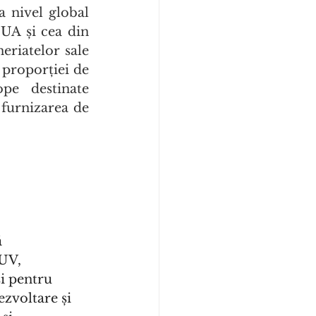
 nivel global 
UA și cea din 
riatelor sale 
proporției de 
e destinate 
furnizarea de 
 
UV, 
i pentru 
zvoltare și 