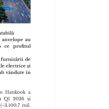
stabilă
 anvelope au 
ce profitul 
furnizării de 
 electrice și 
b vândute în 
m Hankook a 
ru Q1 2026 și 
3.100,7 mil. 