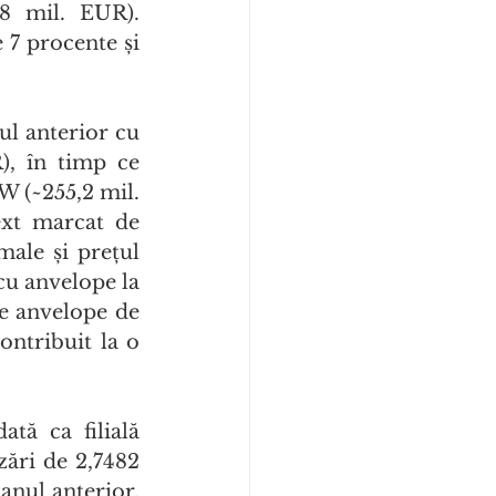
8 mil. EUR). 
 7 procente și 
l anterior cu 
, în timp ce 
W (~255,2 mil. 
xt marcat de 
ale și prețul 
cu anvelope la 
e anvelope de 
ntribuit la o 
ă ca filială 
ări de 2,7482 
nul anterior. 