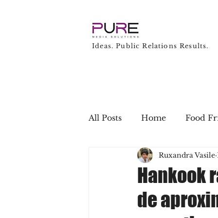
Ideas. Public Relations Results.
All Posts
Home
Food Fr
Ruxandra Vasile
Business
Technology
Hankook r
de aproxim