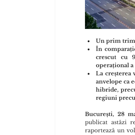
Un prim trime
În comparați
crescut cu 9
operațional a
La creșterea 
anvelope ca e
hibride, pre
regiuni pre
București, 28 m
publicat astăzi r
raportează un vol