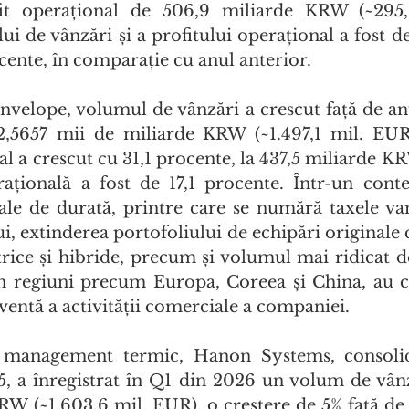
it operațional de 506,9 miliarde KRW (~295,
i de vânzări și a profitului operațional a fost de
cente, în comparație cu anul anterior.
nvelope, volumul de vânzări a crescut față de anu
2,5657 mii de miliarde KRW (~1.497,1 mil. EUR)
al a crescut cu 31,1 procente, la 437,5 miliarde KR
țională a fost de 17,1 procente. Într-un conte
bale de durată, printre care se numără taxele vam
ui, extinderea portofoliului de echipări originale 
trice și hibride, precum și volumul mai ridicat d
 regiuni precum Europa, Coreea și China, au co
entă a activității comerciale a companiei.
management termic, Hanon Systems, consolidat
 a înregistrat în Q1 din 2026 un volum de vânz
W (~1.603,6 mil. EUR), o creștere de 5% față de a