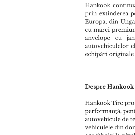
Hankook continuă 
prin extinderea p
Europa, din Ungar
cu mărci premium 
anvelope cu jan
autovehiculelor e
echipări originale
Despre Hankook
Hankook Tire prod
performanță, pent
autovehicule de te
vehiculele din dom