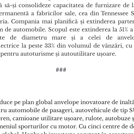
să-și consolideze capacitatea de furnizare de la
ermanentă a fabricilor sale, cea din Tennessee S
ia. Compania mai planifică și extinderea partene
de automobile. Scopul este extinderea la 51% a 
te de diametru mare și a celei de anvelop
lectrice la peste 33% din volumul de vânzări, cu 
 pentru autoturisme și autoutilitare ușoare.
###
uce pe plan global anvelope inovatoare de înaltă
ru automobile de pasageri, autovehicule de tip S
ren, camioane utilitare ușoare, rulote, autobuze ș
eniul sporturilor cu motor. Cu cinci centre de de