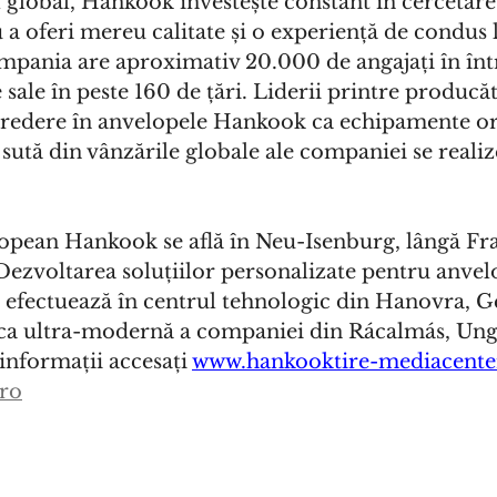
l global, Hankook investește constant în cercetare 
 a oferi mereu calitate și o experiență de condus l
mpania are aproximativ 20.000 de angajați în înt
sale în peste 160 de țări. Liderii printre producăt
redere în anvelopele Hankook ca echipamente ori
 sută din vânzările globale ale companiei se realiz
ropean Hankook se află în Neu-Isenburg, lângă Fr
ezvoltarea soluțiilor personalizate pentru anvelo
 efectuează în centrul tehnologic din Hanovra, G
ica ultra-modernă a companiei din Rácalmás, Ung
nformații accesați 
www.hankooktire-mediacent
ro