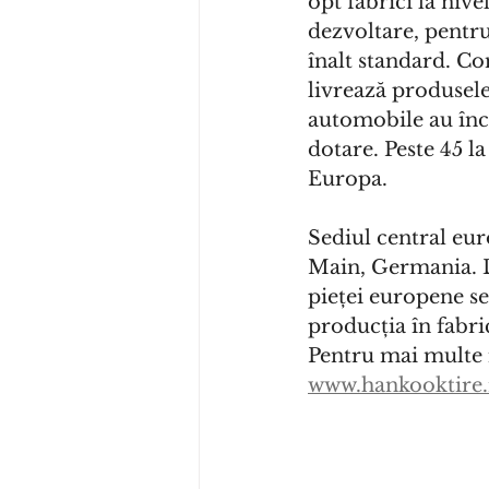
opt fabrici la nive
dezvoltare, pentru
înalt standard. Co
livrează produsele 
automobile au înc
dotare. Peste 45 la
Europa.
Sediul central eu
Main, Germania. D
pieței europene se
producția în fabr
Pentru mai multe i
www.hankooktire.