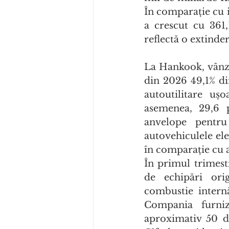
În comparație cu i
a crescut cu 361,
reflectă o extinder
La Hankook, vânză
din 2026 49,1% di
autoutilitare uș
asemenea, 29,6 p
anvelope pentru
autovehiculele ele
în comparație cu a
În primul trimest
de echipări ori
combustie internă
Compania furniz
aproximativ 50 d