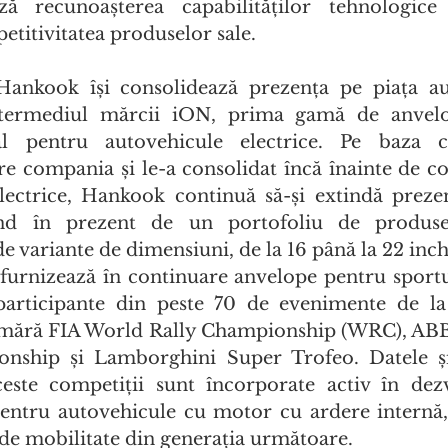
ază recunoașterea capabilităților tehnologice
titivitatea produselor sale.
Hankook își consolidează prezența pe piața aut
intermediul mărcii iON, prima gamă de anvel
al pentru autovehicule electrice. Pe baza c
re compania și le-a consolidat încă înainte de co
lectrice, Hankook continuă să-și extindă prezen
ând în prezent de un portofoliu de produse
 variante de dimensiuni, de la 16 până la 22 inch
furnizează în continuare anvelope pentru sportu
participante din peste 70 de evenimente de la 
numără FIA World Rally Championship (WRC), ABB
ship și Lamborghini Super Trofeo. Datele și 
este competiții sunt încorporate activ în dezv
 pentru autovehicule cu motor cu ardere internă,
ii de mobilitate din generația următoare.