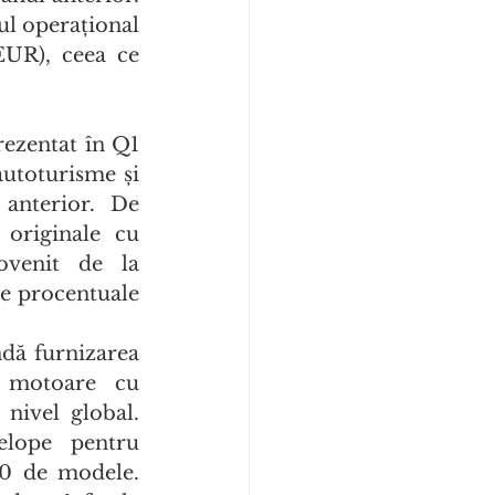
l operațional 
UR), ceea ce 
ezentat în Q1 
utoturisme și 
anterior. De 
originale cu 
venit de la 
e procentuale 
dă furnizarea 
 motoare cu 
nivel global. 
lope pentru 
0 de modele. 