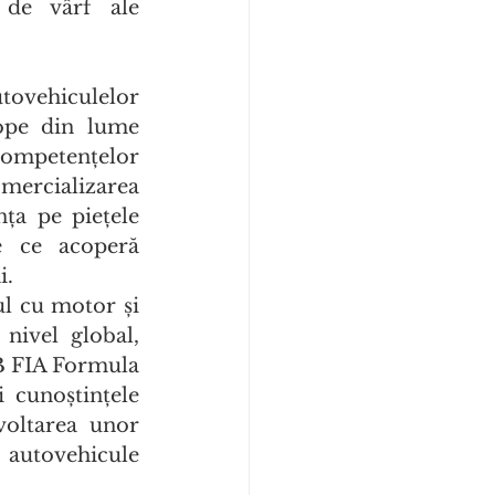
 de vârf ale 
ovehiculelor 
ope din lume 
ompetențelor 
mercializarea 
ța pe piețele 
 ce acoperă 
i.
l cu motor și 
nivel global, 
 FIA Formula 
cunoștințele 
oltarea unor 
 autovehicule 