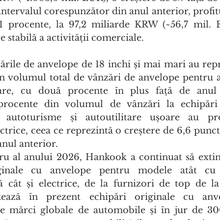
ntervalul corespunzător din anul anterior, profitu
1 procente, la 97,2 miliarde KRW (~56,7 mil. E
e stabilă a activității comerciale.
rile de anvelope de 18 inchi și mai mari au repr
n volumul total de vânzări de anvelope pentru a
oare, cu două procente în plus față de anul 
rocente din volumul de vânzări la echipări 
 autoturisme și autoutilitare ușoare au pro
ctrice, ceea ce reprezintă o creștere de 6,6 punct
nul anterior.
ru al anului 2026, Hankook a continuat să extin
ginale cu anvelope pentru modele atât cu
 cât și electrice, de la furnizori de top de la 
ează în prezent echipări originale cu anve
e mărci globale de automobile și în jur de 30