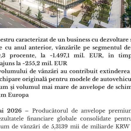
stru caracterizat de un business cu dezvoltare 
e cu anul anterior, vânzările pe segmentul de
,3 procente, la ~1.497,1 mil. EUR, în timp 
 ajuns la ~255,2 mil. EUR
volumului de vânzări au contribuit extinderea 
chipare originală pentru modele de autovehicule
cum și volumul mai mare de anvelope de schim
cum Europa
ai 2026
 – Producătorul de anvelope premiu
ezultatele financiare globale consolidate pent
um de vânzări de 5,3139 mii de miliarde KRW (~