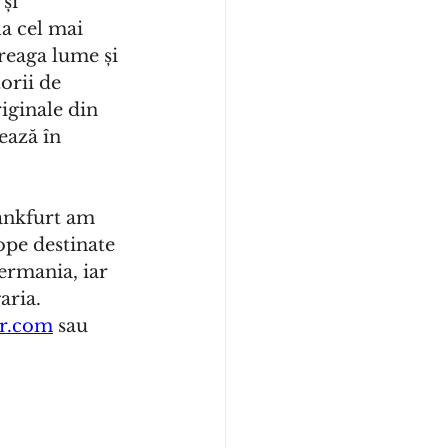
și 
a cel mai 
reaga lume și 
orii de 
ginale din 
ează în 
ankfurt am 
pe destinate 
ermania, iar 
aria.
er.com
 sau 