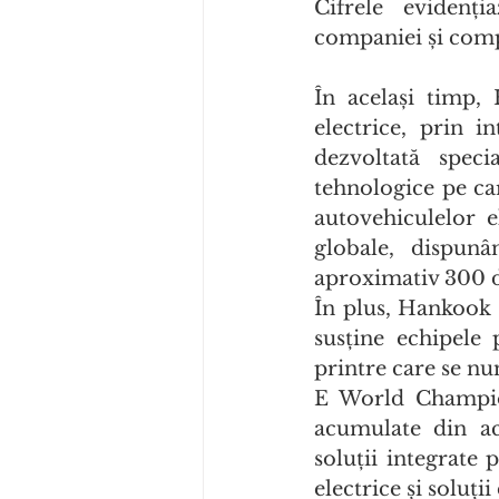
Cifrele evidenți
companiei și compe
În același timp, 
electrice, prin 
dezvoltată speci
tehnologice pe ca
autovehiculelor e
globale, dispun
aproximativ 300 de
În plus, Hankook 
susține echipele 
printre care se 
E World Champion
acumulate din ac
soluții integrate
electrice și soluț